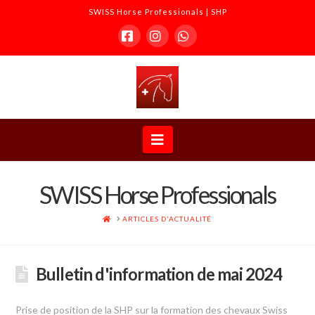
SWISS Horse Professionals | SHP
Facebook
Instagram
Whatsapp
SWISS
Horse
Navigation
Professionals
SWISS Horse Professionals
|
ACCUEIL
ARTICLES D'ACTUALITÉ
SHP
Bulletin d'information de mai 2024
Prise de position de la SHP sur la formation des chevaux Swiss