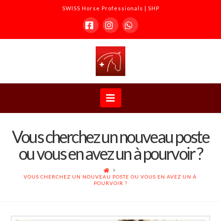
SWISS Horse Professionals | SHP
Facebook
Instagram
Whatsapp
SWISS
Horse
Navigation
Professionals
Vous cherchez un nouveau poste
|
ou vous en avez un à pourvoir ?
SHP
ACCUEIL
VOUS CHERCHEZ UN NOUVEAU POSTE OU VOUS EN AVEZ UN À
POURVOIR ?