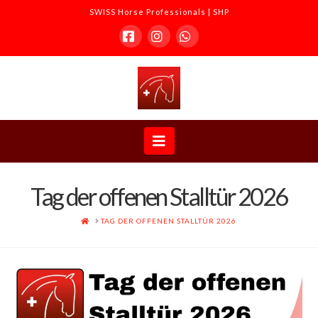
SWISS Horse Professionals | SHP
Facebook
Instagram
Whatsapp
SWISS
Horse
Navigation
Professionals
Tag der offenen Stalltür 2026
|
ACCUEIL
TAG DER OFFENEN STALLTÜR 2026
SHP