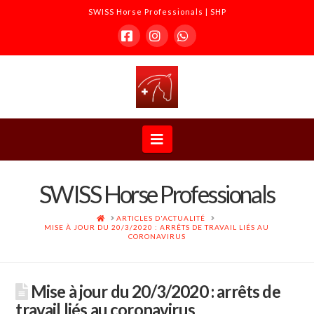
SWISS Horse Professionals | SHP
Facebook
Instagram
Whatsapp
SWISS
Horse
Navigation
Professionals
SWISS Horse Professionals
|
ACCUEIL
ARTICLES D'ACTUALITÉ
MISE À JOUR DU 20/3/2020 : ARRÊTS DE TRAVAIL LIÉS AU
CORONAVIRUS
SHP
Mise à jour du 20/3/2020 : arrêts de
travail liés au coronavirus