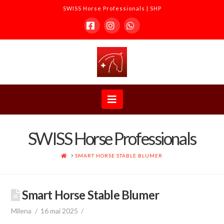
SWISS Horse Professionals | SHP
Facebook
Instagram
Whatsapp
SWISS
Horse
Navigation
Professionals
SWISS Horse Professionals
|
ACCUEIL
SMART HORSE STABLE BLUMER
SHP
Smart Horse Stable Blumer
Milena
16 mai 2025