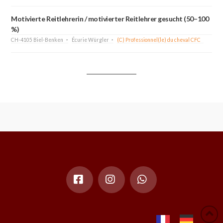
Motivierte Reitlehrerin / motivierter Reitlehrer gesucht (50–100
%)
CH-4105 Biel-Benken
Écurie Würgler
(C) Professionnel(le) du cheval CFC
Facebook
Instagram
Whatsapp