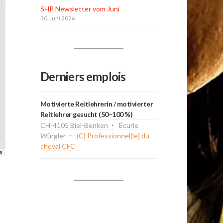
SHP Newsletter vom Juni
30. Juni 2026
Derniers emplois
Motivierte Reitlehrerin / motivierter
Reitlehrer gesucht (50–100 %)
CH-4105 Biel-Benken
Écurie
Würgler
(C) Professionnel(le) du
cheval CFC
n