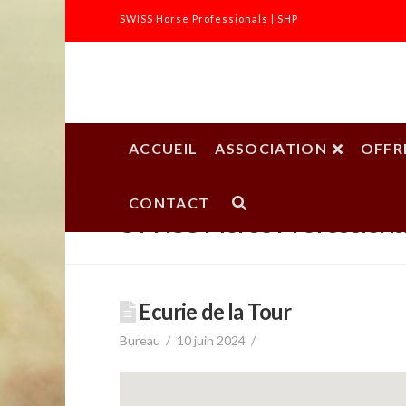
SWISS Horse Professionals | SHP
SWISS
Horse
ACCUEIL
ASSOCIATION
OFFR
Professionals
CONTACT
SWISS Horse Professiona
|
SHP
Ecurie de la Tour
Bureau
10 juin 2024