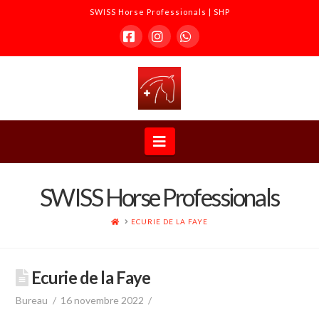
SWISS Horse Professionals | SHP
Facebook
Instagram
Whatsapp
SWISS
Horse
Navigation
Professionals
SWISS Horse Professionals
|
ACCUEIL
ECURIE DE LA FAYE
SHP
Ecurie de la Faye
Bureau
16 novembre 2022