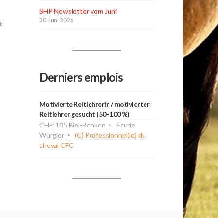
SHP Newsletter vom Juni
30. Juni 2026
t
Derniers emplois
Motivierte Reitlehrerin / motivierter
Reitlehrer gesucht (50–100 %)
CH-4105 Biel-Benken
Écurie
Würgler
(C) Professionnel(le) du
cheval CFC