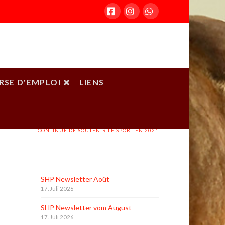
Facebook
Instagram
Whatsapp
RSE D'EMPLOI
LIENS
ACCUEIL
ARTICLES D'ACTUALITÉ
AQUET DE STABILISATION COVID-19 : LA CONFÉDÉRATION
CONTINUE DE SOUTENIR LE SPORT EN 2021
SHP Newsletter Août
17. Juli 2026
SHP Newsletter vom August
17. Juli 2026