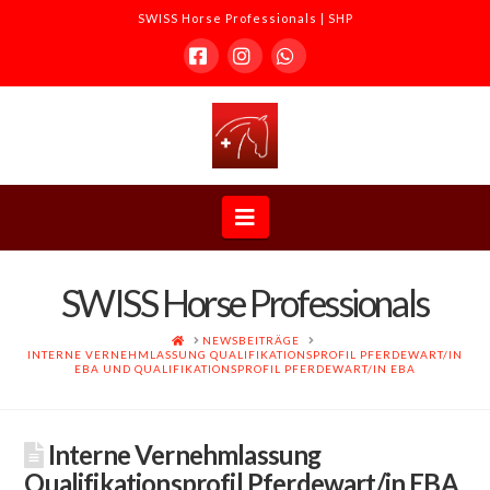
SWISS Horse Professionals | SHP
Facebook
Instagram
Whatsapp
SWISS
Horse
Navigation
Professionals
SWISS Horse Professionals
|
HOME
NEWSBEITRÄGE
INTERNE VERNEHMLASSUNG QUALIFIKATIONSPROFIL PFERDEWART/IN
EBA UND QUALIFIKATIONSPROFIL PFERDEWART/IN EBA
SHP
Interne Vernehmlassung
Qualifikationsprofil Pferdewart/in EBA