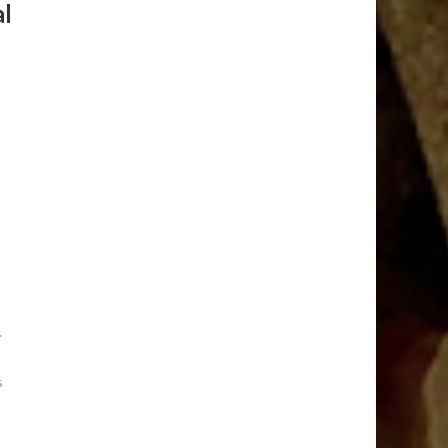
al
t
.
s