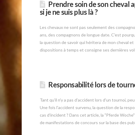
Prendre soin de son cheval a
si je ne suis plus là ?
Les chevaux ne sont pas seulement des compagnons
ans, des compagnons de longue date. C'est pourqu
la question de savoir qui héritera de mon cheval et c
dispositions à temps et consigne ses dernières volo
Responsabilité lors de tourn
Tant qu'il n'y a pas d'accident lors d'un tournoi, 
Une fois l'accident survenu, la question de la respon
cas d'incident ? Dans cet article, la "Pferde Woche
de manifestations de concours sur la base des publi