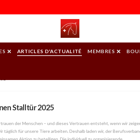
ES
ARTICLES D'ACTUALITÉ
MEMBRES
BOU
ls
nen Stalltür 2025
ertrauen der Menschen – und dieses Vertrauen entsteht, wenn wir zeige
ir täglich für unsere Tiere arbeiten. Deshalb laden wir, der Berufsverban
insamen Aktion zu beteiligen. Die individuell zu organisierende