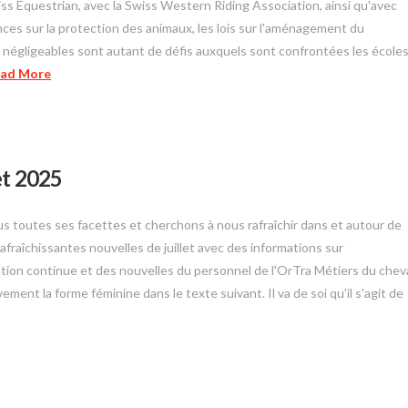
s Equestrian, avec la Swiss Western Riding Association, ainsi qu'avec
ces sur la protection des animaux, les lois sur l'aménagement du
n négligeables sont autant de défis auxquels sont confrontées les école
ad More
et 2025
ud sous toutes ses facettes et cherchons à nous rafraîchir dans et autour de
rafraîchissantes nouvelles de juillet avec des informations sur
ation continue et des nouvelles du personnel de l'OrTra Métiers du cheva
vement la forme féminine dans le texte suivant. Il va de soi qu'il s'agit de