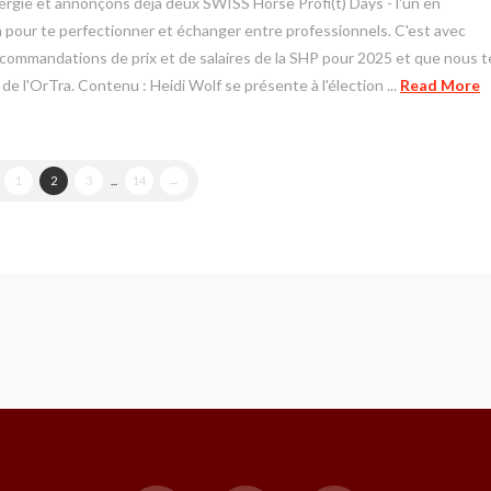
gie et annonçons déjà deux SWISS Horse Profi(t) Days - l'un en
ion pour te perfectionner et échanger entre professionnels. C'est avec
ecommandations de prix et de salaires de la SHP pour 2025 et que nous t
e l'OrTra. Contenu : Heidi Wolf se présente à l'élection ...
Read More
1
2
3
...
14
→