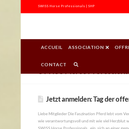
SWISS Horse Professionals | SHP
SWISS
Horse
ACCUEIL
ASSOCIATION
OFFR
Professionals
CONTACT
SWISS Horse Professiona
|
SHP
Jetzt anmelden: Tag der offe
Liebe Mitglieder Die Faszination Pferd lebt vom V
wie verantwortungsvoll und mit wie viel Herzblut w
SWISS Horse Professionals, ein, sich an einer geme