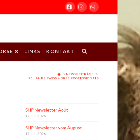
Facebook
Instagram
Whatsapp
ÖRSE
LINKS
KONTAKT
HOME
NEWSBEITRÄGE
70 JAHRE SWISS HORSE PROFESSIONALS
SHP Newsletter Août
17. Juli 2026
SHP Newsletter vom August
17. Juli 2026