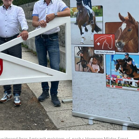
während ihrer Amtszeit meistern. v.l. nach r. Hermann Mäder, Ernst