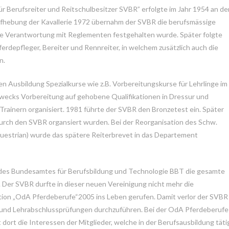
Berufsreiter und Reitschulbesitzer SVBR” erfolgte im Jahr 1954 an de
Aufhebung der Kavallerie 1972 übernahm der SVBR die berufsmässige
elle Verantwortung mit Reglementen festgehalten wurde. Später folgte
rdepfleger, Bereiter und Rennreiter, in welchem zusätzlich auch die
n.
 Ausbildung Spezialkurse wie z.B. Vorbereitungskurse für Lehrlinge im 
 Zwecks Vorbereitung auf gehobene Qualifikationen in Dressur und
Trainern organisiert. 1981 führte der SVBR den Bronzetest ein. Später
durch den SVBR organsiert wurden. Bei der Reorganisation des Schw.
uestrian) wurde das spätere Reiterbrevet in das Departement
 des Bundesamtes für Berufsbildung und Technologie BBT die gesamte
. Der SVBR durfte in dieser neuen Vereinigung nicht mehr die
ion „OdA Pferdeberufe“2005 ins Leben gerufen. Damit verlor der SVBR
und Lehrabschlussprüfungen durchzuführen. Bei der OdA Pferdeberufe
 dort die Interessen der Mitglieder, welche in der Berufsausbildung täti