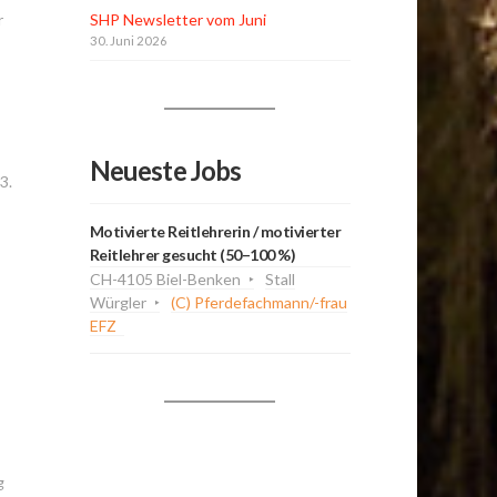
r
SHP Newsletter vom Juni
30. Juni 2026
Neueste Jobs
3.
Motivierte Reitlehrerin / motivierter
Reitlehrer gesucht (50–100 %)
CH-4105 Biel-Benken
Stall
Würgler
(C) Pferdefachmann/-frau
EFZ
g