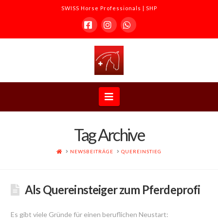
SWISS Horse Professionals | SHP
Facebook
Instagram
Whatsapp
SWISS
Horse
Navigation
Professionals
Tag Archive
|
HOME
NEWSBEITRÄGE
QUEREINSTIEG
SHP
Als Quereinsteiger zum Pferdeprofi
Es gibt viele Gründe für einen beruflichen Neustart: