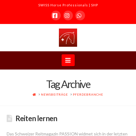
SWISS Horse Professionals | SHP
Facebook
Instagram
Whatsapp
SWISS
Horse
Navigation
Professionals
Tag Archive
|
HOME
NEWSBEITRÄGE
PFERDEBRANCHE
SHP
Reiten lernen
Das Schweizer Reitmagazin PASSION widmet sich in der letzten