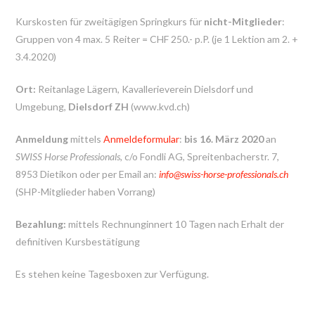
Kurskosten für zweitägigen Springkurs für
nicht-Mitglieder
:
Gruppen von 4 max. 5 Reiter = CHF 250.- p.P. (je 1 Lektion am 2. +
3.4.2020)
Ort:
Reitanlage Lägern, Kavallerieverein Dielsdorf und
Umgebung,
Dielsdorf ZH
(www.kvd.ch)
Anmeldung
mittels
Anmeldeformular
:
bis 16. März 2020
an
SWISS Horse Professionals,
c/o Fondli AG, Spreitenbacherstr. 7,
8953 Dietikon oder per Email an:
info@swiss-horse-professionals.ch
(SHP-Mitglieder haben Vorrang)
Bezahlung:
mittels Rechnunginnert 10 Tagen nach Erhalt der
definitiven Kursbestätigung
Es stehen keine Tagesboxen zur Verfügung.