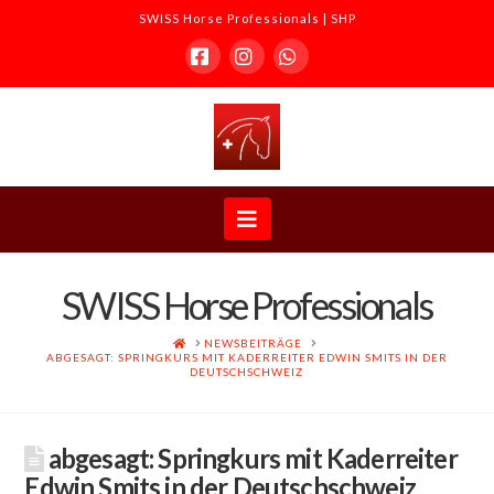
SWISS Horse Professionals | SHP
Facebook
Instagram
Whatsapp
SWISS
Horse
Navigation
Professionals
SWISS Horse Professionals
|
HOME
NEWSBEITRÄGE
ABGESAGT: SPRINGKURS MIT KADERREITER EDWIN SMITS IN DER
DEUTSCHSCHWEIZ
SHP
abgesagt: Springkurs mit Kaderreiter
Edwin Smits in der Deutschschweiz