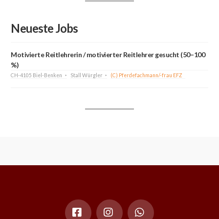
Neueste Jobs
Motivierte Reitlehrerin / motivierter Reitlehrer gesucht (50–100
%)
CH-4105 Biel-Benken
Stall Würgler
(C) Pferdefachmann/-frau EFZ