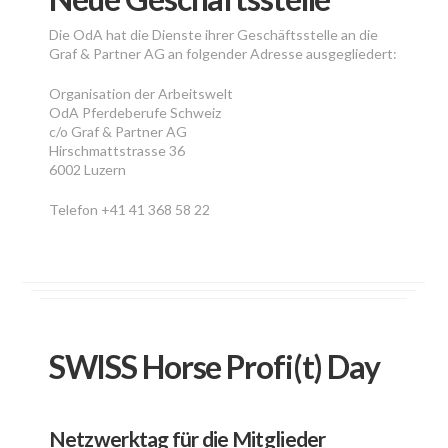
Die OdA hat die Dienste ihrer Geschäftsstelle an die
Graf & Partner AG an folgender Adresse ausgegliedert:
Organisation der Arbeitswelt
OdA Pferdeberufe Schweiz
c/o Graf & Partner AG
Hirschmattstrasse 36
6002 Luzern
Telefon +41 41 368 58 22
SWISS Horse Profi(t) Day
Netzwerktag für die Mitglieder