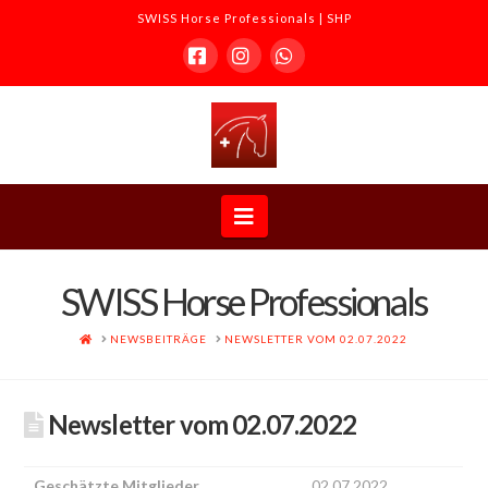
SWISS Horse Professionals | SHP
Facebook
Instagram
Whatsapp
SWISS
Horse
Navigation
Professionals
SWISS Horse Professionals
|
HOME
NEWSBEITRÄGE
NEWSLETTER VOM 02.07.2022
SHP
Newsletter vom 02.07.2022
Geschätzte Mitglieder
02.07.2022