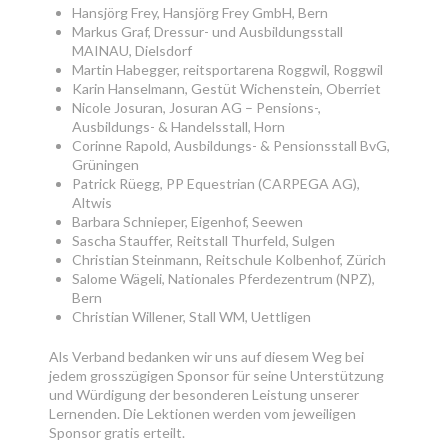
Hansjörg Frey, Hansjörg Frey GmbH, Bern
Markus Graf, Dressur- und Ausbildungsstall
MAINAU, Dielsdorf
Martin Habegger, reitsportarena Roggwil, Roggwil
Karin Hanselmann, Gestüt Wichenstein, Oberriet
Nicole Josuran, Josuran AG – Pensions-,
Ausbildungs- & Handelsstall, Horn
Corinne Rapold, Ausbildungs- & Pensionsstall BvG,
Grüningen
Patrick Rüegg, PP Equestrian (CARPEGA AG),
Altwis
Barbara Schnieper, Eigenhof, Seewen
Sascha Stauffer, Reitstall Thurfeld, Sulgen
Christian Steinmann, Reitschule Kolbenhof, Zürich
Salome Wägeli, Nationales Pferdezentrum (NPZ),
Bern
Christian Willener, Stall WM, Uettligen
Als Verband bedanken wir uns auf diesem Weg bei
jedem grosszügigen Sponsor für seine Unterstützung
und Würdigung der besonderen Leistung unserer
Lernenden. Die Lektionen werden vom jeweiligen
Sponsor gratis erteilt.