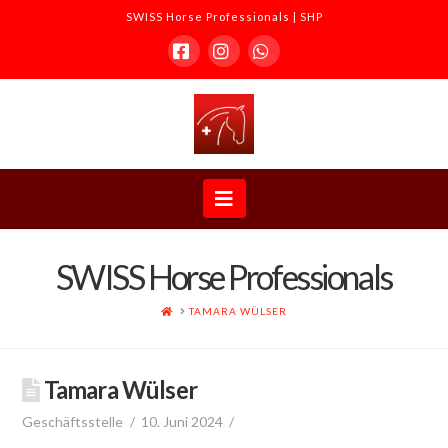
SWISS Horse Professionals | SHP
Facebook
Instagram
Whatsapp
SWISS
Horse
Navigation
Professionals
SWISS Horse Professionals
|
HOME
TAMARA WÜLSER
SHP
Tamara Wülser
Geschäftsstelle
10. Juni 2024