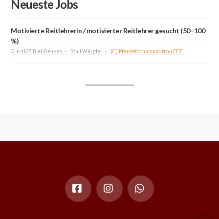
Neueste Jobs
Motivierte Reitlehrerin / motivierter Reitlehrer gesucht (50–100
%)
CH-4105 Biel-Benken
Stall Würgler
(C) Pferdefachmann/-frau EFZ
Facebook
Instagram
Whatsapp