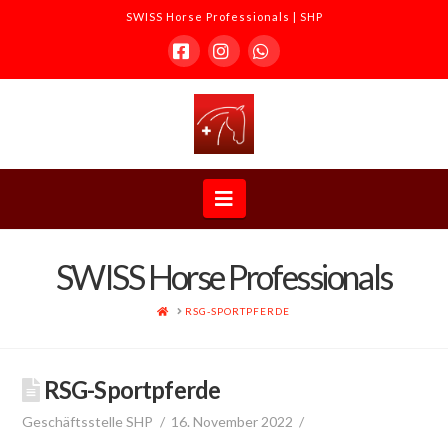
SWISS Horse Professionals | SHP
Facebook
Instagram
Whatsapp
SWISS
Horse
Navigation
Professionals
SWISS Horse Professionals
|
HOME
RSG-SPORTPFERDE
SHP
RSG-Sportpferde
Geschäftsstelle SHP
16. November 2022