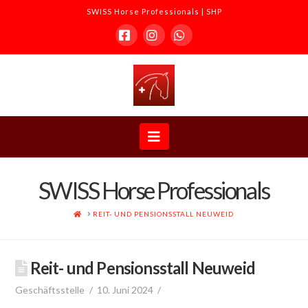
SWISS Horse Professionals | SHP
Facebook
Instagram
Whatsapp
SWISS
Horse
Navigation
Professionals
SWISS Horse Professionals
|
HOME
REIT- UND PENSIONSSTALL NEUWEID
SHP
Reit- und Pensionsstall Neuweid
Geschäftsstelle
10. Juni 2024