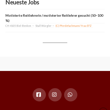
Neueste Jobs
Motivierte Reitlehrerin / motivierter Reitlehrer gesucht (50–100
%)
CH-4105 Biel-Benken
Stall Würgler
(C) Pferdefachmann/-frau EFZ
Facebook
Instagram
Whatsapp