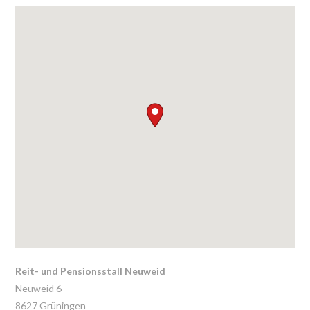
Reit- und Pensionsstall Neuweid
Neuweid 6
8627
Grüningen