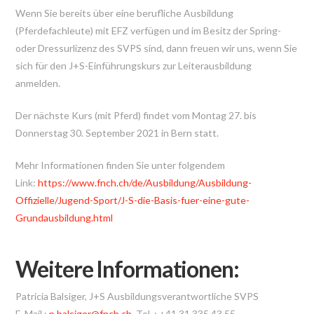
Wenn Sie bereits über eine berufliche Ausbildung
(Pferdefachleute) mit EFZ verfügen und im Besitz der Spring-
oder Dressurlizenz des SVPS sind, dann freuen wir uns, wenn Sie
sich für den J+S-Einführungskurs zur Leiterausbildung
anmelden.
Der nächste Kurs (mit Pferd) findet vom Montag 27. bis
Donnerstag 30. September 2021 in Bern statt.
Mehr Informationen finden Sie unter folgendem
Link:
https://www.fnch.ch/de/Ausbildung/Ausbildung-
Offizielle/Jugend-Sport/J-S-die-Basis-fuer-eine-gute-
Grundausbildung.html
Weitere Informationen:
Patricia Balsiger, J+S Ausbildungsverantwortliche SVPS
E-Mail :
p.balsiger@fnch.ch
, Tel. : +41 31 335 43 55