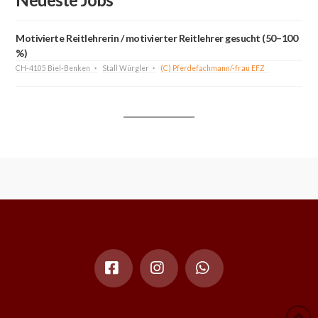
Motivierte Reitlehrerin / motivierter Reitlehrer gesucht (50–100
%)
CH-4105 Biel-Benken
Stall Würgler
(C) Pferdefachmann/-frau EFZ
Facebook
Instagram
Whatsapp