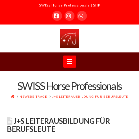
SWISS Horse Professionals | SHP
Facebook
Instagram
Whatsapp
SWISS
Horse
Navigation
Professionals
SWISS Horse Professionals
|
HOME
NEWSBEITRÄGE
J+S LEITERAUSBILDUNG FÜR BERUFSLEUTE
SHP
J+S LEITERAUSBILDUNG FÜR
BERUFSLEUTE