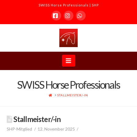
SWISS Horse Professionals | SHP
Facebook
Instagram
Whatsapp
SWISS
Horse
Navigation
Professionals
SWISS Horse Professionals
|
HOME
STALLMEISTER/-IN
SHP
Stallmeister/-in
SHP-Mitglied
12. November 2025