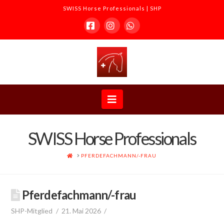
SWISS Horse Professionals | SHP
Facebook
Instagram
Whatsapp
SWISS
Horse
Navigation
Professionals
SWISS Horse Professionals
|
HOME
PFERDEFACHMANN/-FRAU
SHP
Pferdefachmann/-frau
SHP-Mitglied
21. Mai 2026