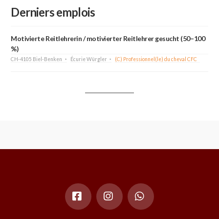
Derniers emplois
Motivierte Reitlehrerin / motivierter Reitlehrer gesucht (50–100
%)
CH-4105 Biel-Benken
Écurie Würgler
(C) Professionnel(le) du cheval CFC