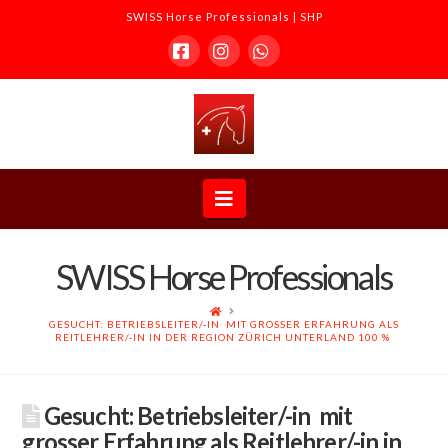
SWISS Horse Professionals | SHP
Facebook
Instagram
Whatsapp
SWISS
Horse
Navigation
Professionals
SWISS Horse Professionals
|
ACCUEIL
GESUCHT: BETRIEBSLEITER/-IN MIT GROSSER ERFAHRUNG ALS
REITLEHRER/-IN IN DER REGION ZÜRICH UNTERLAND 100 %
SHP
Gesucht: Betriebsleiter/-in mit
grosser Erfahrung als Reitlehrer/-in in