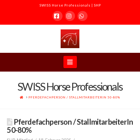
SWISS Horse Professionals | SHP
Facebook
Instagram
Whatsapp
SWISS
Horse
Navigation
Professionals
SWISS Horse Professionals
|
HOME
PFERDEFACHPERSON / STALLMITARBEITERIN 50-80%
SHP
Pferdefachperson / StallmitarbeiterIn
50-80%
SHP-Mitglied
18. Februar 2025